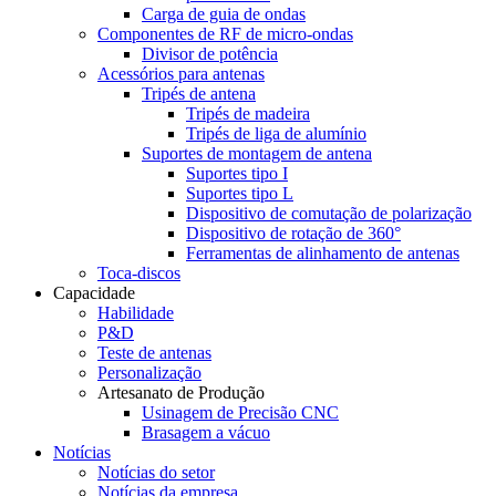
Carga de guia de ondas
Componentes de RF de micro-ondas
Divisor de potência
Acessórios para antenas
Tripés de antena
Tripés de madeira
Tripés de liga de alumínio
Suportes de montagem de antena
Suportes tipo I
Suportes tipo L
Dispositivo de comutação de polarização
Dispositivo de rotação de 360°
Ferramentas de alinhamento de antenas
Toca-discos
Capacidade
Habilidade
P&D
Teste de antenas
Personalização
Artesanato de Produção
Usinagem de Precisão CNC
Brasagem a vácuo
Notícias
Notícias do setor
Notícias da empresa