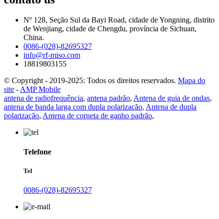
Nº 128, Seção Sul da Bayi Road, cidade de Yongning, distrito
de Wenjiang, cidade de Chengdu, província de Sichuan,
China.
0086-(028)-82695327
info@rf-miso.com
18819803155
© Copyright - 2019-2025: Todos os direitos reservados.
Mapa do
site
-
AMP Mobile
antena de radiofrequência
,
antena padrão
,
Antena de guia de ondas
,
antena de banda larga com dupla polarização
,
Antena de dupla
polarização
,
Antena de corneta de ganho padrão
,
Telefone
Tel
0086-(028)-82695327