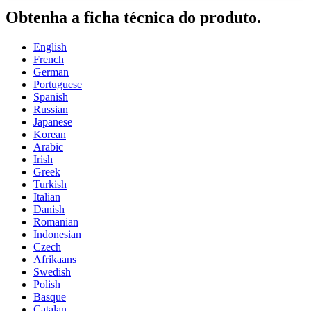
Obtenha a ficha técnica do produto.
English
French
German
Portuguese
Spanish
Russian
Japanese
Korean
Arabic
Irish
Greek
Turkish
Italian
Danish
Romanian
Indonesian
Czech
Afrikaans
Swedish
Polish
Basque
Catalan