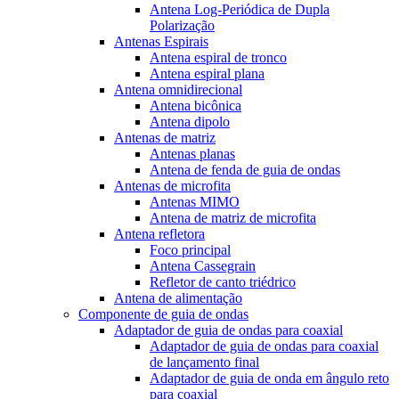
Antena Log-Periódica de Dupla
Polarização
Antenas Espirais
Antena espiral de tronco
Antena espiral plana
Antena omnidirecional
Antena bicônica
Antena dipolo
Antenas de matriz
Antenas planas
Antena de fenda de guia de ondas
Antenas de microfita
Antenas MIMO
Antena de matriz de microfita
Antena refletora
Foco principal
Antena Cassegrain
Refletor de canto triédrico
Antena de alimentação
Componente de guia de ondas
Adaptador de guia de ondas para coaxial
Adaptador de guia de ondas para coaxial
de lançamento final
Adaptador de guia de onda em ângulo reto
para coaxial