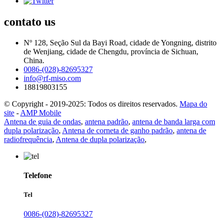
contato
us
Nº 128, Seção Sul da Bayi Road, cidade de Yongning, distrito
de Wenjiang, cidade de Chengdu, província de Sichuan,
China.
0086-(028)-82695327
info@rf-miso.com
18819803155
© Copyright - 2019-2025: Todos os direitos reservados.
Mapa do
site
-
AMP Mobile
Antena de guia de ondas
,
antena padrão
,
antena de banda larga com
dupla polarização
,
Antena de corneta de ganho padrão
,
antena de
radiofrequência
,
Antena de dupla polarização
,
Telefone
Tel
0086-(028)-82695327