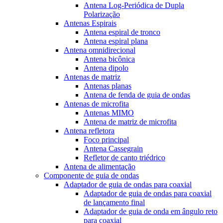
Antena Log-Periódica de Dupla
Polarização
Antenas Espirais
Antena espiral de tronco
Antena espiral plana
Antena omnidirecional
Antena bicônica
Antena dipolo
Antenas de matriz
Antenas planas
Antena de fenda de guia de ondas
Antenas de microfita
Antenas MIMO
Antena de matriz de microfita
Antena refletora
Foco principal
Antena Cassegrain
Refletor de canto triédrico
Antena de alimentação
Componente de guia de ondas
Adaptador de guia de ondas para coaxial
Adaptador de guia de ondas para coaxial
de lançamento final
Adaptador de guia de onda em ângulo reto
para coaxial