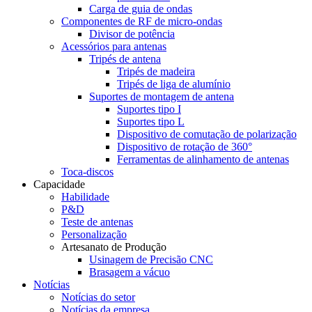
Carga de guia de ondas
Componentes de RF de micro-ondas
Divisor de potência
Acessórios para antenas
Tripés de antena
Tripés de madeira
Tripés de liga de alumínio
Suportes de montagem de antena
Suportes tipo I
Suportes tipo L
Dispositivo de comutação de polarização
Dispositivo de rotação de 360°
Ferramentas de alinhamento de antenas
Toca-discos
Capacidade
Habilidade
P&D
Teste de antenas
Personalização
Artesanato de Produção
Usinagem de Precisão CNC
Brasagem a vácuo
Notícias
Notícias do setor
Notícias da empresa