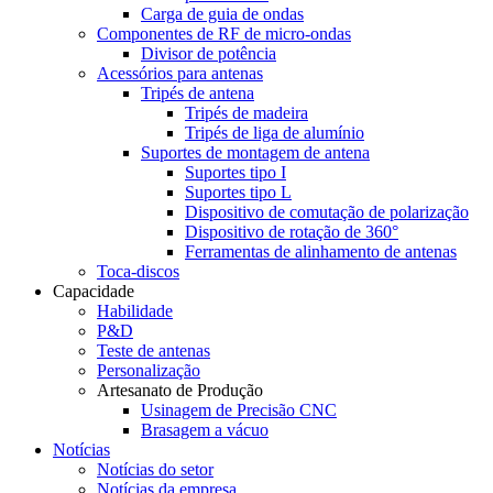
Carga de guia de ondas
Componentes de RF de micro-ondas
Divisor de potência
Acessórios para antenas
Tripés de antena
Tripés de madeira
Tripés de liga de alumínio
Suportes de montagem de antena
Suportes tipo I
Suportes tipo L
Dispositivo de comutação de polarização
Dispositivo de rotação de 360°
Ferramentas de alinhamento de antenas
Toca-discos
Capacidade
Habilidade
P&D
Teste de antenas
Personalização
Artesanato de Produção
Usinagem de Precisão CNC
Brasagem a vácuo
Notícias
Notícias do setor
Notícias da empresa