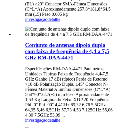
(EL) >29° Conector SMA-Fêmea Dimensões
(C*L*A) Aproximadamente 257,8*181,8*64,5
mm (±5) Peso 0,605 kg
investigação
detalhe
Conjunto de antenas dipolo duplo
com faixa de frequência de 4,4 a 7,5
GHz RM-DAA-4471
Especificações RM-DAA-4471 Parâmetros
Unidades Típicas Faixa de Frequência 4,4-7,5
GHz Ganho 17 dBi (típico) Perda de Retorno
>10 dB Polarização Dupla, ±45° Conector N-
Fêmea Material Alumínio Dimensões (C*L*A)
564*90*32,7(±5) mm Peso Aproximadamente
1,53 Kg Largura do Feixe XDP 20 Frequência
Phi=0° Phi=90° 4,4GHz 69,32 6,76 5,5GHz
64,95 5,46 6,5GHz 57,73 4,53 7,125GHz 55,06
4,30 7,5GHz 53,09 ...
investigação
detalhe