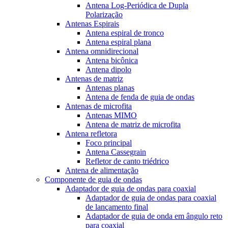
Antena Log-Periódica de Dupla
Polarização
Antenas Espirais
Antena espiral de tronco
Antena espiral plana
Antena omnidirecional
Antena bicônica
Antena dipolo
Antenas de matriz
Antenas planas
Antena de fenda de guia de ondas
Antenas de microfita
Antenas MIMO
Antena de matriz de microfita
Antena refletora
Foco principal
Antena Cassegrain
Refletor de canto triédrico
Antena de alimentação
Componente de guia de ondas
Adaptador de guia de ondas para coaxial
Adaptador de guia de ondas para coaxial
de lançamento final
Adaptador de guia de onda em ângulo reto
para coaxial