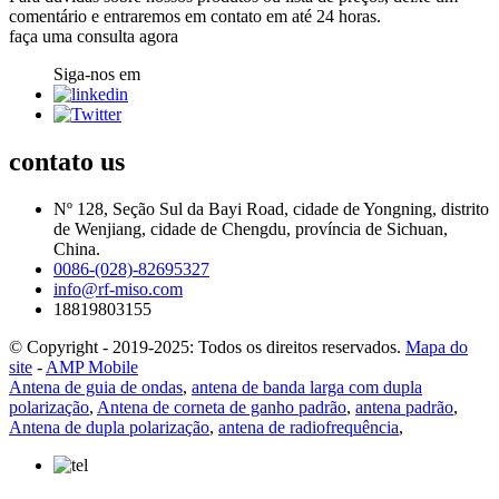
comentário e entraremos em contato em até 24 horas.
faça uma consulta agora
Siga-nos em
contato
us
Nº 128, Seção Sul da Bayi Road, cidade de Yongning, distrito
de Wenjiang, cidade de Chengdu, província de Sichuan,
China.
0086-(028)-82695327
info@rf-miso.com
18819803155
© Copyright - 2019-2025: Todos os direitos reservados.
Mapa do
site
-
AMP Mobile
Antena de guia de ondas
,
antena de banda larga com dupla
polarização
,
Antena de corneta de ganho padrão
,
antena padrão
,
Antena de dupla polarização
,
antena de radiofrequência
,