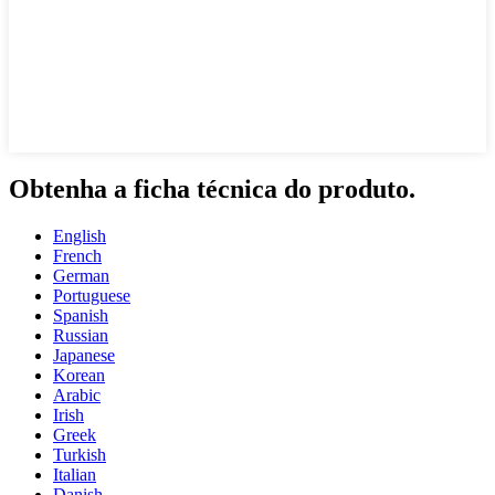
Obtenha a ficha técnica do produto.
English
French
German
Portuguese
Spanish
Russian
Japanese
Korean
Arabic
Irish
Greek
Turkish
Italian
Danish