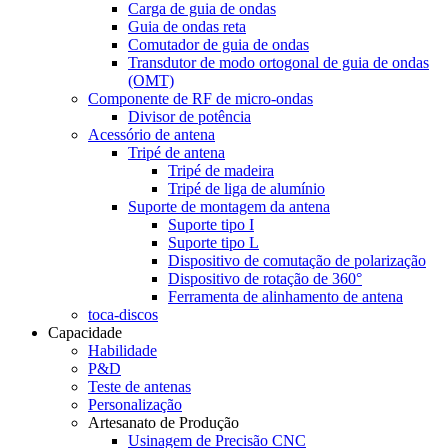
Carga de guia de ondas
Guia de ondas reta
Comutador de guia de ondas
Transdutor de modo ortogonal de guia de ondas
(OMT)
Componente de RF de micro-ondas
Divisor de potência
Acessório de antena
Tripé de antena
Tripé de madeira
Tripé de liga de alumínio
Suporte de montagem da antena
Suporte tipo I
Suporte tipo L
Dispositivo de comutação de polarização
Dispositivo de rotação de 360°
Ferramenta de alinhamento de antena
toca-discos
Capacidade
Habilidade
P&D
Teste de antenas
Personalização
Artesanato de Produção
Usinagem de Precisão CNC