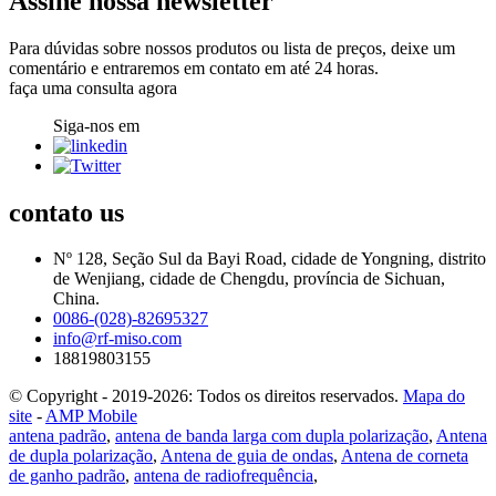
Assine nossa newsletter
Para dúvidas sobre nossos produtos ou lista de preços, deixe um
comentário e entraremos em contato em até 24 horas.
faça uma consulta agora
Siga-nos em
contato
us
Nº 128, Seção Sul da Bayi Road, cidade de Yongning, distrito
de Wenjiang, cidade de Chengdu, província de Sichuan,
China.
0086-(028)-82695327
info@rf-miso.com
18819803155
© Copyright - 2019-2026: Todos os direitos reservados.
Mapa do
site
-
AMP Mobile
antena padrão
,
antena de banda larga com dupla polarização
,
Antena
de dupla polarização
,
Antena de guia de ondas
,
Antena de corneta
de ganho padrão
,
antena de radiofrequência
,