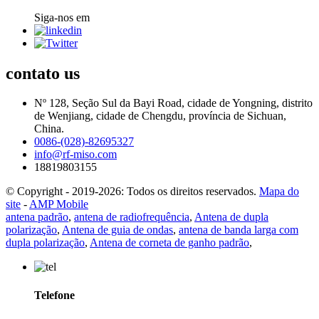
Siga-nos em
contato
us
Nº 128, Seção Sul da Bayi Road, cidade de Yongning, distrito
de Wenjiang, cidade de Chengdu, província de Sichuan,
China.
0086-(028)-82695327
info@rf-miso.com
18819803155
© Copyright - 2019-2026: Todos os direitos reservados.
Mapa do
site
-
AMP Mobile
antena padrão
,
antena de radiofrequência
,
Antena de dupla
polarização
,
Antena de guia de ondas
,
antena de banda larga com
dupla polarização
,
Antena de corneta de ganho padrão
,
Telefone