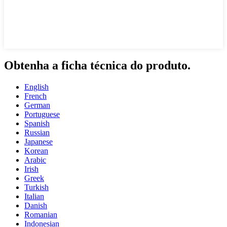
Obtenha a ficha técnica do produto.
English
French
German
Portuguese
Spanish
Russian
Japanese
Korean
Arabic
Irish
Greek
Turkish
Italian
Danish
Romanian
Indonesian