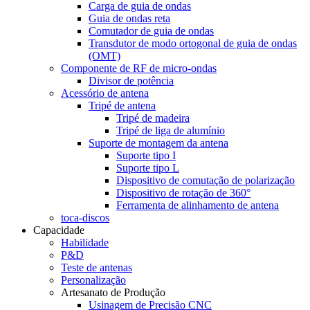
Carga de guia de ondas
Guia de ondas reta
Comutador de guia de ondas
Transdutor de modo ortogonal de guia de ondas
(OMT)
Componente de RF de micro-ondas
Divisor de potência
Acessório de antena
Tripé de antena
Tripé de madeira
Tripé de liga de alumínio
Suporte de montagem da antena
Suporte tipo I
Suporte tipo L
Dispositivo de comutação de polarização
Dispositivo de rotação de 360°
Ferramenta de alinhamento de antena
toca-discos
Capacidade
Habilidade
P&D
Teste de antenas
Personalização
Artesanato de Produção
Usinagem de Precisão CNC