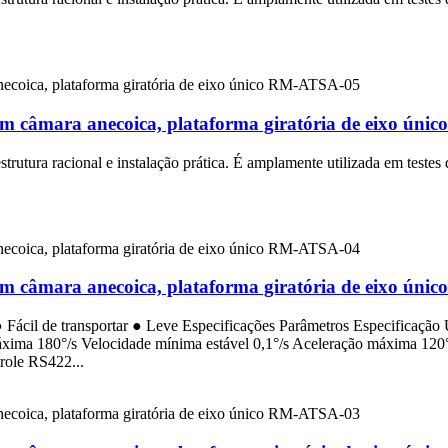
s em câmara anecoica, plataforma giratória de eixo ún
strutura racional e instalação prática. É amplamente utilizada em teste
s em câmara anecoica, plataforma giratória de eixo ún
 Fácil de transportar ● Leve Especificações Parâmetros Especificação
ima 180°/s Velocidade mínima estável 0,1°/s Aceleração máxima 120°/
role RS422...