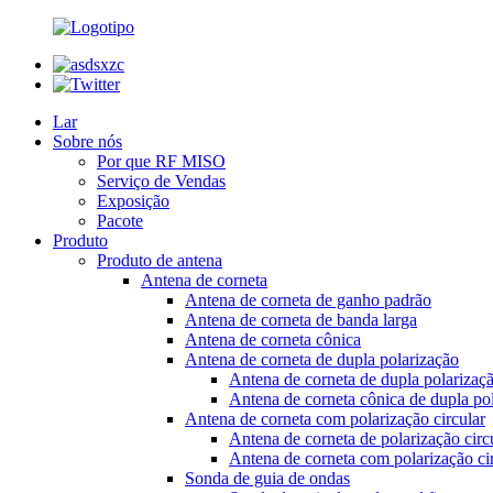
Lar
Sobre nós
Por que RF MISO
Serviço de Vendas
Exposição
Pacote
Produto
Produto de antena
Antena de corneta
Antena de corneta de ganho padrão
Antena de corneta de banda larga
Antena de corneta cônica
Antena de corneta de dupla polarização
Antena de corneta de dupla polarizaç
Antena de corneta cônica de dupla po
Antena de corneta com polarização circular
Antena de corneta de polarização circ
Antena de corneta com polarização 
Sonda de guia de ondas