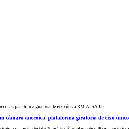
s em câmara anecoica, plataforma giratória de eixo ún
strutura racional e instalação prática. É amplamente utilizada em teste