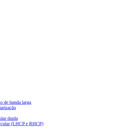
ão de banda larga
larização
ular dupla
circular (LHCP e RHCP)