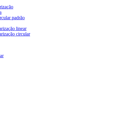
rização
a
rcular padrão
rização linear
rização circular
ar