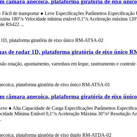
s em câmara anecoica, plataforma giratória de eixo ún
 Fácil de transportar ● Leve Especificações Parâmetros Especificação
ima 180°/s Velocidade mínima estável 0,1°/s Aceleração máxima 120°/
le RS422 ...
tenas de radar 1D, plataforma giratória de eixo único
são rotação, apontamento, varredura em leque, rastreamento e controle
s em câmara anecoica, plataforma giratória de eixo ún
Leve ● Alta Capacidade de Carga Especificações Parâmetros Especific
idade Mínima Estável 0,1°/s Aceleração Máxima 30°/s² Resolução Ang
.