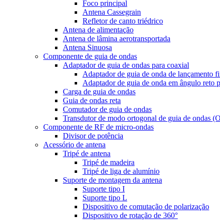
Foco principal
Antena Cassegrain
Refletor de canto triédrico
Antena de alimentação
Antena de lâmina aerotransportada
Antena Sinuosa
Componente de guia de ondas
Adaptador de guia de ondas para coaxial
Adaptador de guia de onda de lançamento fi
Adaptador de guia de onda em ângulo reto p
Carga de guia de ondas
Guia de ondas reta
Comutador de guia de ondas
Transdutor de modo ortogonal de guia de ondas 
Componente de RF de micro-ondas
Divisor de potência
Acessório de antena
Tripé de antena
Tripé de madeira
Tripé de liga de alumínio
Suporte de montagem da antena
Suporte tipo I
Suporte tipo L
Dispositivo de comutação de polarização
Dispositivo de rotação de 360°