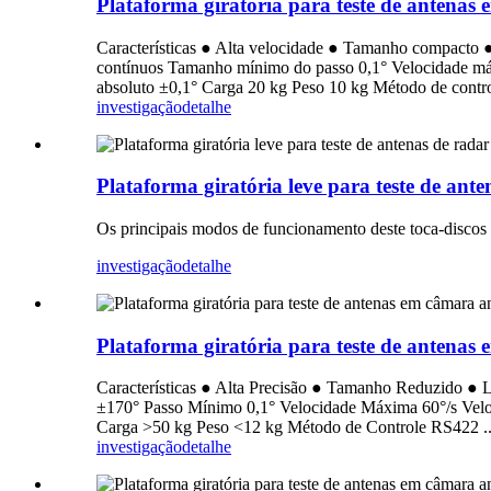
Plataforma giratória para teste de antena
Características ● Alta velocidade ● Tamanho compacto ●
contínuos Tamanho mínimo do passo 0,1° Velocidade máx
absoluto ±0,1° Carga 20 kg Peso 10 kg Método de contro
investigação
detalhe
Plataforma giratória leve para teste de an
Os principais modos de funcionamento deste toca-discos 
investigação
detalhe
Plataforma giratória para teste de antena
Características ● Alta Precisão ● Tamanho Reduzido ● 
±170° Passo Mínimo 0,1° Velocidade Máxima 60°/s Veloc
Carga >50 kg Peso <12 kg Método de Controle RS422 ..
investigação
detalhe