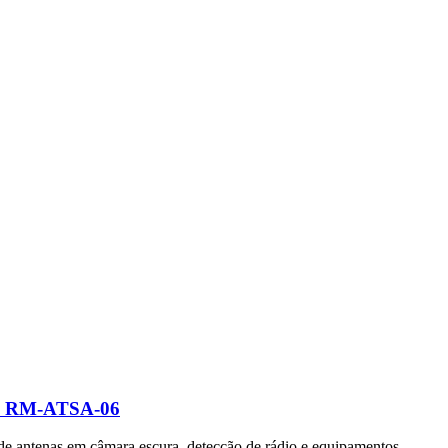
ico RM-ATSA-06
s de antenas em câmara escura, detecção de rádio e equipamentos