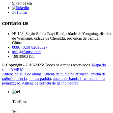
Siga-nos em
contato
us
Nº 128, Seção Sul da Bayi Road, cidade de Yongning, distrito
de Wenjiang, cidade de Chengdu, província de Sichuan,
China.
0086-(028)-82695327
info@rf-miso.com
18819803155
© Copyright - 2019-2025: Todos os direitos reservados.
Mapa do
site
-
AMP Mobile
Antena de guia de ondas
,
Antena de dupla polarização
,
antena de
radiofrequência
,
antena padrão
,
antena de banda larga com dupla
polarização
,
Antena de corneta de ganho padrão
,
Telefone
Tel