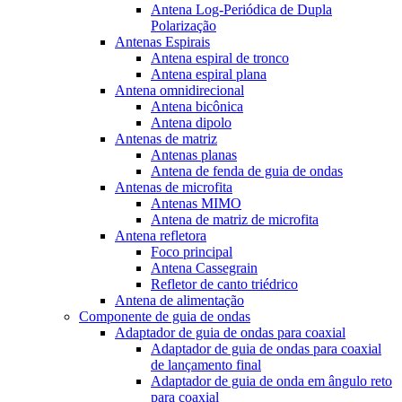
Antena Log-Periódica de Dupla
Polarização
Antenas Espirais
Antena espiral de tronco
Antena espiral plana
Antena omnidirecional
Antena bicônica
Antena dipolo
Antenas de matriz
Antenas planas
Antena de fenda de guia de ondas
Antenas de microfita
Antenas MIMO
Antena de matriz de microfita
Antena refletora
Foco principal
Antena Cassegrain
Refletor de canto triédrico
Antena de alimentação
Componente de guia de ondas
Adaptador de guia de ondas para coaxial
Adaptador de guia de ondas para coaxial
de lançamento final
Adaptador de guia de onda em ângulo reto
para coaxial