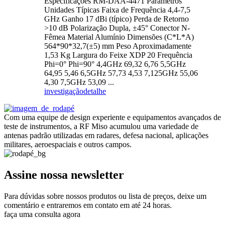
Especificações RM-DAA-4471 Parâmetros
Unidades Típicas Faixa de Frequência 4,4-7,5
GHz Ganho 17 dBi (típico) Perda de Retorno
>10 dB Polarização Dupla, ±45° Conector N-
Fêmea Material Alumínio Dimensões (C*L*A)
564*90*32,7(±5) mm Peso Aproximadamente
1,53 Kg Largura do Feixe XDP 20 Frequência
Phi=0° Phi=90° 4,4GHz 69,32 6,76 5,5GHz
64,95 5,46 6,5GHz 57,73 4,53 7,125GHz 55,06
4,30 7,5GHz 53,09 ...
investigação
detalhe
Com uma equipe de design experiente e equipamentos avançados de
teste de instrumentos, a RF Miso acumulou uma variedade de
antenas padrão utilizadas em radares, defesa nacional, aplicações
militares, aeroespaciais e outros campos.
Assine nossa newsletter
Para dúvidas sobre nossos produtos ou lista de preços, deixe um
comentário e entraremos em contato em até 24 horas.
faça uma consulta agora