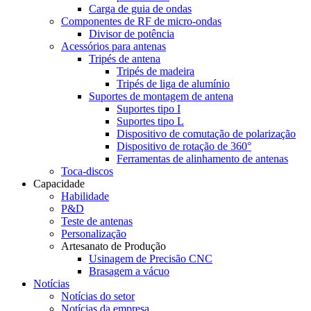
Carga de guia de ondas
Componentes de RF de micro-ondas
Divisor de potência
Acessórios para antenas
Tripés de antena
Tripés de madeira
Tripés de liga de alumínio
Suportes de montagem de antena
Suportes tipo I
Suportes tipo L
Dispositivo de comutação de polarização
Dispositivo de rotação de 360°
Ferramentas de alinhamento de antenas
Toca-discos
Capacidade
Habilidade
P&D
Teste de antenas
Personalização
Artesanato de Produção
Usinagem de Precisão CNC
Brasagem a vácuo
Notícias
Notícias do setor
Notícias da empresa