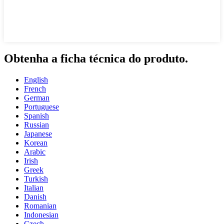
Obtenha a ficha técnica do produto.
English
French
German
Portuguese
Spanish
Russian
Japanese
Korean
Arabic
Irish
Greek
Turkish
Italian
Danish
Romanian
Indonesian
Czech