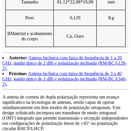
Tamanho
81,12*22,08*19,09
mm
Peso
0,129
K
g
B
Material e acabamento
Cu, Ouro
do corpo
Anterior:
Antena bicônica com faixa de frequência de 1 a 20
GHz, ganho típico de 2 dBi e polarização inclinada (RM-BCA120-
2).
Próximo:
Antena bicônica com faixa de frequência de 3 a 40
GHz, ganho típico de 2 dBi e polarização inclinada (RM-BCA340-
2).
A antena de corneta de dupla polarização representa um avanço
significativo na tecnologia de antenas, sendo capaz de operar
simultaneamente em dois modos de polarização ortogonais. Este
design sofisticado incorpora um transdutor de modo ortogonal
(OMT) integrado que permite transmissão e recepção independentes
em configurações de polarização linear de ±45° ou polarização
circular RHCP/LHCP.