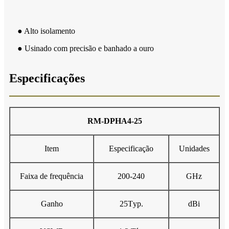
● Alto isolamento
● Usinado com precisão e banhado a ouro
Especificações
RM-DPH
A4
-
25
Item
Especificação
Unidades
Faixa de frequência
200-240
GHz
Ganho
25
T
yp
.
dBi