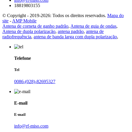
info@rf-miso.com
18819803155
© Copyright - 2019-2026: Todos os direitos reservados.
Mapa do
site
-
AMP Mobile
Antena de corneta de ganho padrão
,
Antena de guia de ondas
,
Antena de dupla polarização
,
antena padrão
,
antena de
radiofrequência
,
antena de banda larga com dupla polarização
,
Telefone
Tel
0086-(028)-82695327
E-mail
E-mail
info@rf-miso.com